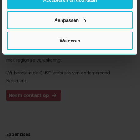
Aanpassen
BMD Advies
BMD Advies is jouw fullservice QHSE partner. Met onze
Weigeren
proactieve aanpak, inhoudelijke specialisten en kantoren
door heel het land werken wij vanuit een landelijk netwerk
met regionale verankering.
Wij bereiken de QHSE-ambities van ondernemend
Nederland.
Neem contact op
Expertises