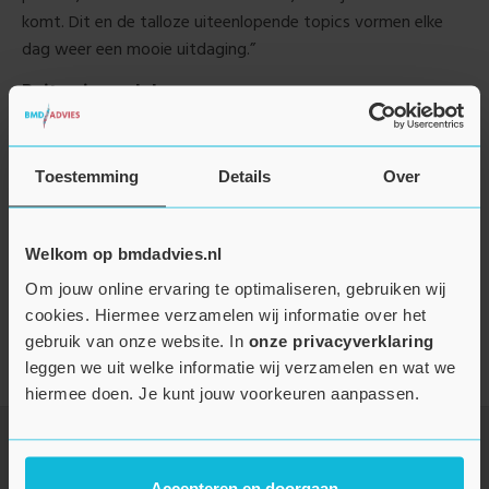
komt. Dit en de talloze uiteenlopende topics vormen elke
dag weer een mooie uitdaging.”
Buiten je werkdag
“Buiten BMD breng ik graag mijn tijd op een sportieve en
gezellige manier door. Samen met mijn vrouw, zoon en
Toestemming
Details
Over
vrienden zoek ik steeds naar de mooie dingen in het leven. Ik
maak muziek, voetbal, tennis en drink graag een
speciaalbiertje. Daarnaast ben ik veel bezig met fotografie
Welkom op bmdadvies.nl
in de autobranche.”
Om jouw online ervaring te optimaliseren, gebruiken wij
cookies. Hiermee verzamelen wij informatie over het
Terug naar het overzicht
gebruik van onze website. In
onze privacyverklaring
leggen we uit welke informatie wij verzamelen en wat we
hiermee doen. Je kunt jouw voorkeuren aanpassen.
Accepteren en doorgaan