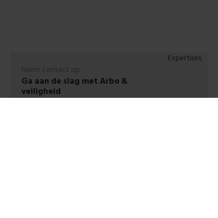
Neem contact op
Ga aan de slag met Arbo &
veiligheid
Ondersteuning nodig bij het opstellen
en in werking stellen van jouw
arbobeleid, RI&E of
bedrijfshulpverlening? Neem contact
op.
Neem contact op