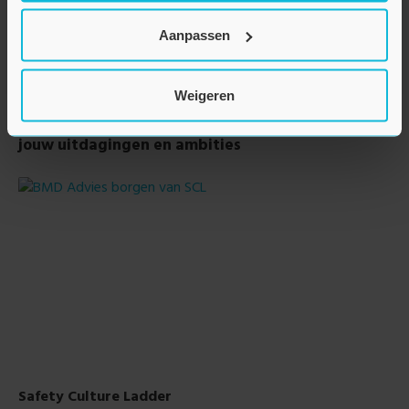
Expertises
Arbo & veiligheid
Aanpassen
Weigeren
Onze expertises
Onze arbo & veiligheid adviseurs staan klaar voor
jouw uitdagingen en ambities
Safety Culture Ladder